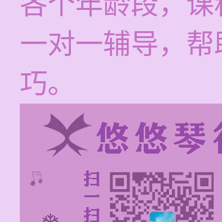
各个年龄段，课
一对一辅导，帮
巧。