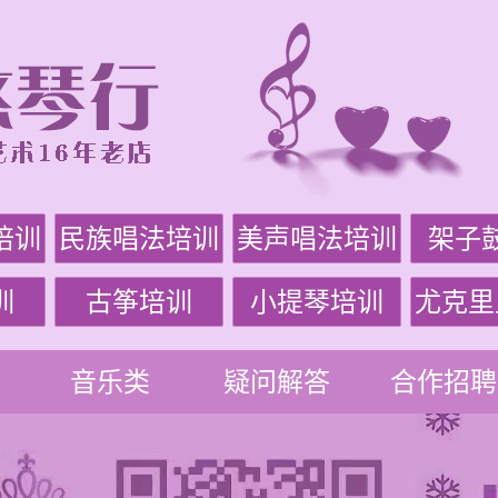
培训
民族唱法培训
美声唱法培训
架子
训
古筝培训
小提琴培训
尤克里
音乐类
疑问解答
合作招聘